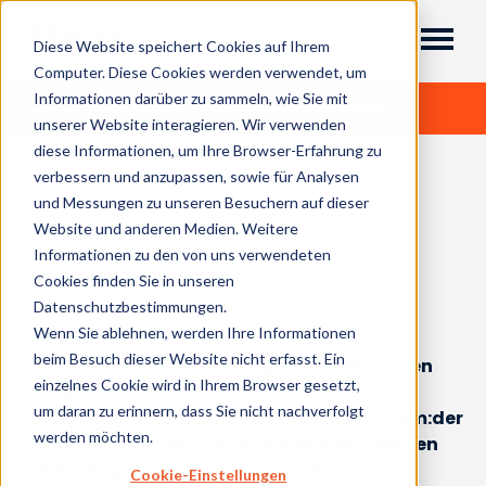
Diese Website speichert Cookies auf Ihrem
Computer. Diese Cookies werden verwendet, um
Informationen darüber zu sammeln, wie Sie mit
Bis zu 20 % Preisnachlass
unserer Website interagieren. Wir verwenden
diese Informationen, um Ihre Browser-Erfahrung zu
verbessern und anzupassen, sowie für Analysen
und Messungen zu unseren Besuchern auf dieser
Website und anderen Medien. Weitere
Teilnahmebedingungen zur
Informationen zu den von uns verwendeten
Anwaltsdatenbank
Cookies finden Sie in unseren
Datenschutzbestimmungen.
Wenn Sie ablehnen, werden Ihre Informationen
beim Besuch dieser Website nicht erfasst. Ein
Diese Teilnahmebedingungen zwischen Sven
einzelnes Cookie wird in Ihrem Browser gesetzt,
Hasse und Christop von Planta
um daran zu erinnern, dass Sie nicht nachverfolgt
(Anwaltsdatenbank) auf der einen und dem:der
werden möchten.
Teilnehmenden auf der anderen Seite werden
mit der Registrierung anerkannt.
Cookie-Einstellungen