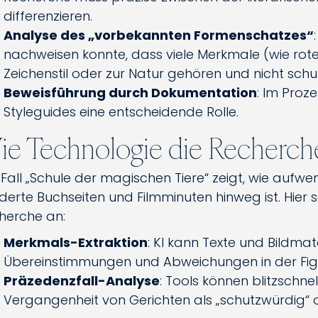
differenzieren.
Analyse des „vorbekannten Formenschatzes“
nachweisen konnte, dass viele Merkmale (wie ro
Zeichenstil oder zur Natur gehören und nicht schut
Beweisführung durch Dokumentation
: Im Proz
Styleguides eine entscheidende Rolle.
e Technologie die Recherche
 Fall „Schule der magischen Tiere“ zeigt, wie aufw
derte Buchseiten und Filmminuten hinweg ist. Hier 
herche an:
Merkmals-Extraktion
: KI kann Texte und Bildma
Übereinstimmungen und Abweichungen in der Fig
Präzedenzfall-Analyse
: Tools können blitzschn
Vergangenheit von Gerichten als „schutzwürdig“ o