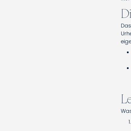
Di
Das
Urh
eig
Le
Was