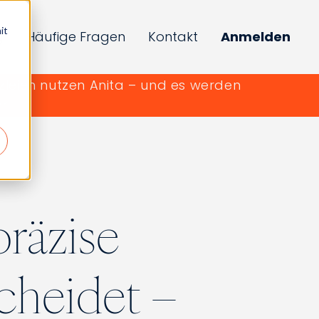
it
g
Häufige Fragen
Kontakt
Anmelden
zleien nutzen Anita – und es werden
r
räzise
cheidet –