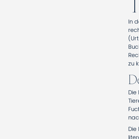
T
In d
rec
(Ur
Buch
Rec
zu k
De
Die
Tie
Fuc
nac
Die 
lite