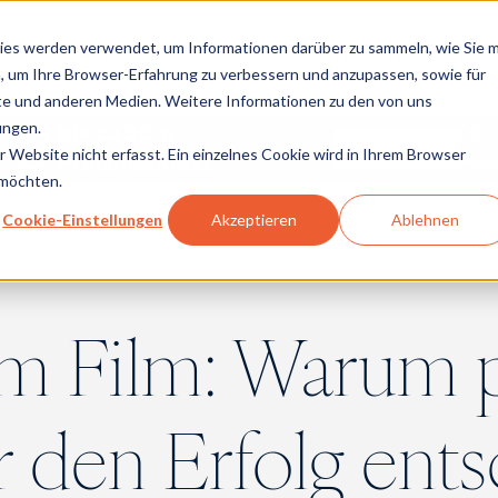
ies werden verwendet, um Informationen darüber zu sammeln, wie Sie m
Warum Anita
Preis
API
Über Uns
Blo
, um Ihre Browser-Erfahrung zu verbessern und anzupassen, sowie für
e und anderen Medien. Weitere Informationen zu den von uns
ungen.
Bis zu 20 %
Kan
6
0
0
Website nicht erfasst. Ein einzelnes Cookie wird in Ihrem Browser
Preisnachlass
meh
 möchten.
Cookie-Einstellungen
Akzeptieren
Ablehnen
im Film: Warum p
 den Erfolg ents