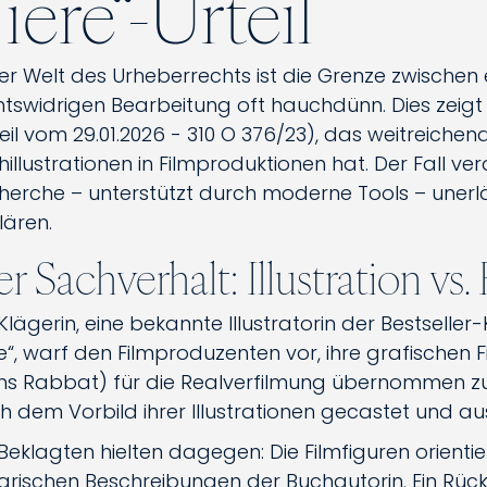
iere“-Urteil
er Welt des Urheberrechts ist die Grenze zwischen e
htswidrigen Bearbeitung oft hauchdünn. Dies zeigt
teil vom 29.01.2026 - 310 O 376/23), das weitreiche
illustrationen in Filmproduktionen hat. Der Fall ve
herche – unterstützt durch moderne Tools – unerlä
lären.
r Sachverhalt: Illustration vs.
 Klägerin, eine bekannte Illustratorin der Bestsell
re“, warf den Filmproduzenten vor, ihre grafischen 
hs Rabbat) für die Realverfilmung übernommen zu h
h dem Vorbild ihrer Illustrationen gecastet und a
Beklagten hielten dagegen: Die Filmfiguren orientie
rarischen Beschreibungen der Buchautorin. Ein Rückgri